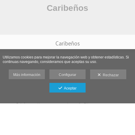
Caribeños
Utilizamos cookies para mejorar la navegación web y obtener estadísticas. Si
continuas navegando, consideramos que aceptas su uso.
Más información
Configurar
Rechazar
Aceptar
Galería protegida contra capturas de pantalla: Si haces una captura se
bloqueará el acceso.
Aviso legal
-
Política de cookies
-
Política de privacidad
-
Condiciones de venta