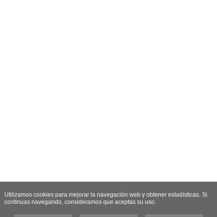
Utilizamos cookies para mejorar la navegación web y obtener estadísticas. Si
continuas navegando, consideramos que aceptas su uso.