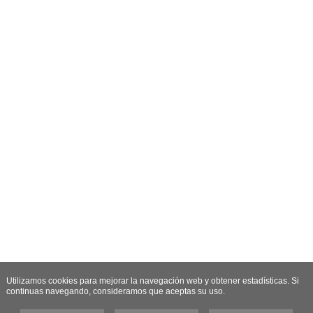
Utilizamos cookies para mejorar la navegación web y obtener estadísticas. Si
continuas navegando, consideramos que aceptas su uso.