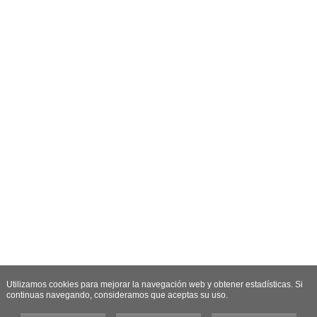
Utilizamos cookies para mejorar la navegación web y obtener estadísticas. Si
continuas navegando, consideramos que aceptas su uso.