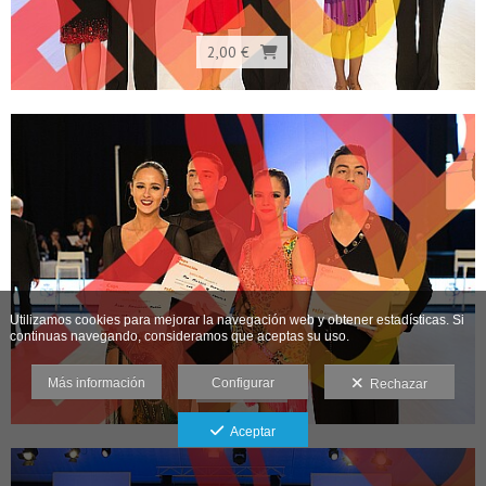
2,00 €
Utilizamos cookies para mejorar la navegación web y obtener estadísticas. Si
continuas navegando, consideramos que aceptas su uso.
Más información
Configurar
2,00 €
Rechazar
Aceptar