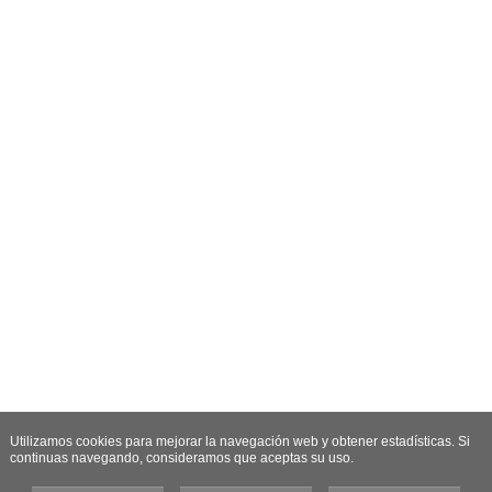
Utilizamos cookies para mejorar la navegación web y obtener estadísticas. Si
continuas navegando, consideramos que aceptas su uso.