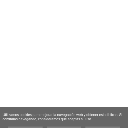
Utilizamos cookies para mejorar la navegación web y obtener estadísticas. Si
continuas navegando, consideramos que aceptas su uso.