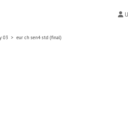
U
y 03
eur ch sen4 std (final)