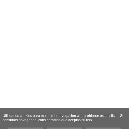
Utilizamos cookies para mejorar la navegación web y obtener estadísticas. Si
continuas navegando, consideramos que aceptas su uso.