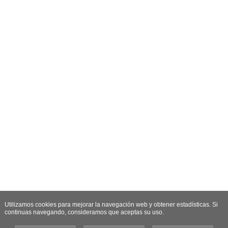
Utilizamos cookies para mejorar la navegación web y obtener estadísticas. Si
continuas navegando, consideramos que aceptas su uso.