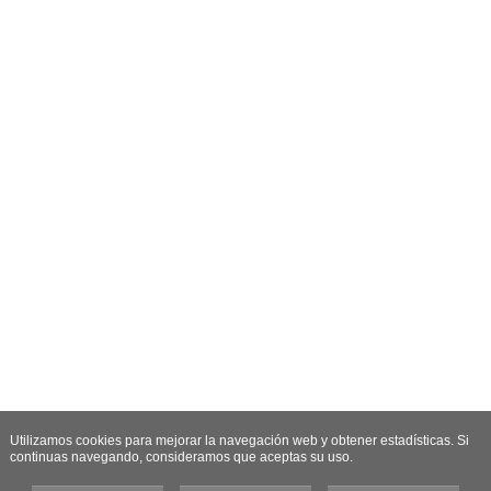
Utilizamos cookies para mejorar la navegación web y obtener estadísticas. Si
continuas navegando, consideramos que aceptas su uso.