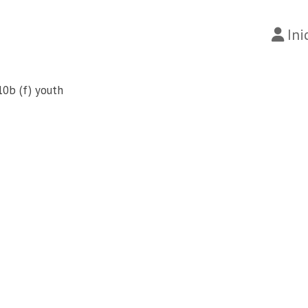
Ini
10b (f) youth