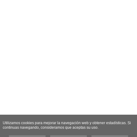
Utilizamos cookies para mejorar la navegación web y obtener estadísticas. Si
continuas navegando, consideramos que aceptas su uso.