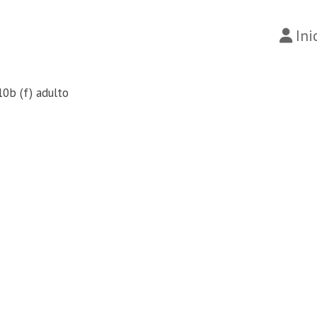
Ini
10b (f) adulto