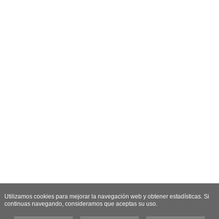
Utilizamos cookies para mejorar la navegación web y obtener estadísticas. Si
continuas navegando, consideramos que aceptas su uso.