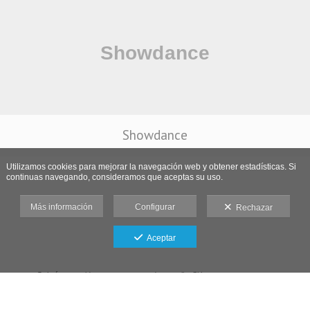
Showdance
Utilizamos cookies para mejorar la navegación web y obtener estadísticas. Si
continuas navegando, consideramos que aceptas su uso.
Más información
Configurar
Rechazar
Aceptar
Galería protegida contra capturas de pantalla: Si haces una captura se
bloqueará el acceso.
Aviso legal
-
Política de cookies
-
Política de privacidad
-
Condiciones de venta