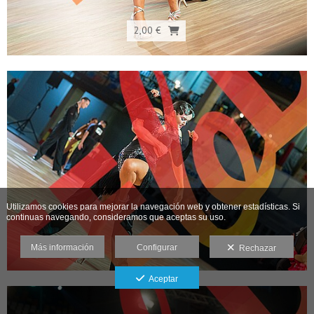
2,00 €
Utilizamos cookies para mejorar la navegación web y obtener estadísticas. Si
continuas navegando, consideramos que aceptas su uso.
2,00 €
Más información
Configurar
Rechazar
Aceptar