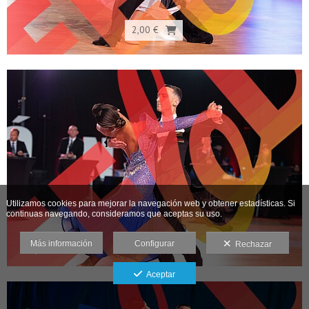
2,00 €
Utilizamos cookies para mejorar la navegación web y obtener estadísticas. Si
continuas navegando, consideramos que aceptas su uso.
2,00 €
Más información
Configurar
Rechazar
Aceptar