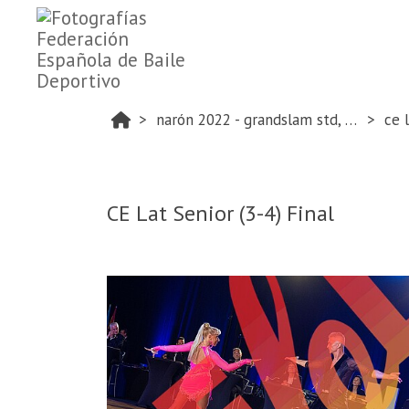
narón 2022 - grandslam std, lat and ce lat
ce l
CE Lat Senior (3-4) Final