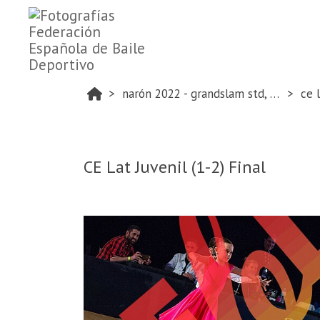
narón 2022 - grandslam std, lat and ce lat
ce l
CE Lat Juvenil (1-2) Final