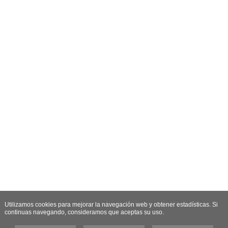
Utilizamos cookies para mejorar la navegación web y obtener estadísticas. Si
continuas navegando, consideramos que aceptas su uso.