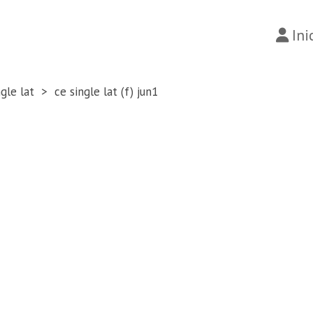
Ini
ngle lat
ce single lat (f) jun1