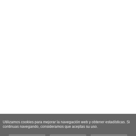
Utilizamos cookies para mejorar la navegación web y obtener estadísticas. Si
continuas navegando, consideramos que aceptas su uso.