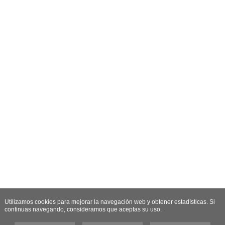
Utilizamos cookies para mejorar la navegación web y obtener estadísticas. Si
continuas navegando, consideramos que aceptas su uso.