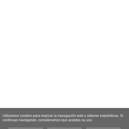
Utilizamos cookies para mejorar la navegación web y obtener estadísticas. Si
continuas navegando, consideramos que aceptas su uso.