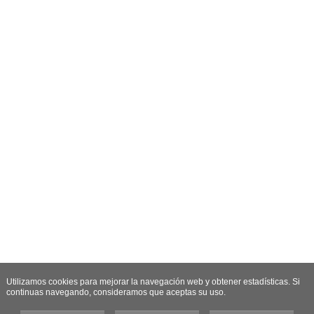
Utilizamos cookies para mejorar la navegación web y obtener estadísticas. Si
continuas navegando, consideramos que aceptas su uso.