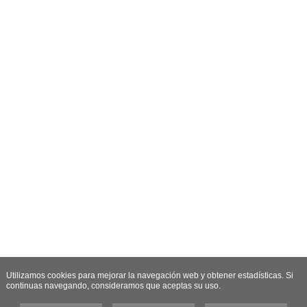
Utilizamos cookies para mejorar la navegación web y obtener estadísticas. Si
continuas navegando, consideramos que aceptas su uso.