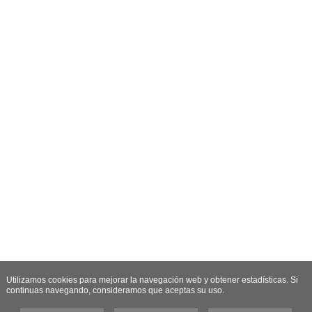
Utilizamos cookies para mejorar la navegación web y obtener estadísticas. Si
continuas navegando, consideramos que aceptas su uso.