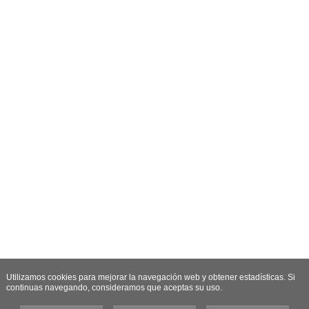
Utilizamos cookies para mejorar la navegación web y obtener estadísticas. Si
continuas navegando, consideramos que aceptas su uso.