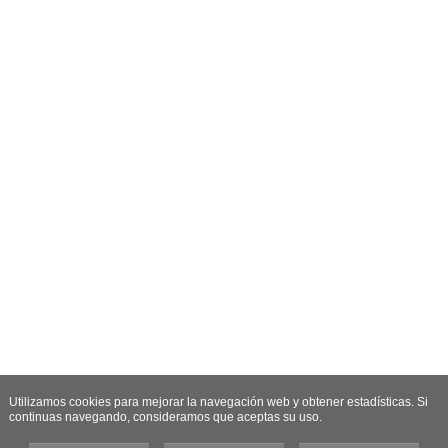
Utilizamos cookies para mejorar la navegación web y obtener estadísticas. Si
continuas navegando, consideramos que aceptas su uso.