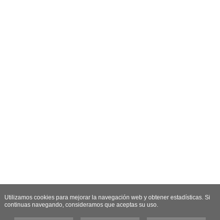
Utilizamos cookies para mejorar la navegación web y obtener estadísticas. Si
continuas navegando, consideramos que aceptas su uso.