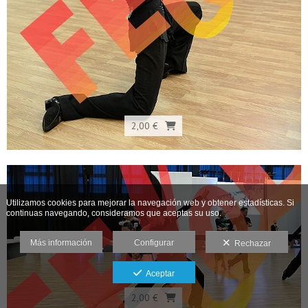
2,00 €
Utilizamos cookies para mejorar la navegación web y obtener estadísticas. Si
continuas navegando, consideramos que aceptas su uso.
Más información
Configurar
Rechazar
Aceptar
2,00 €