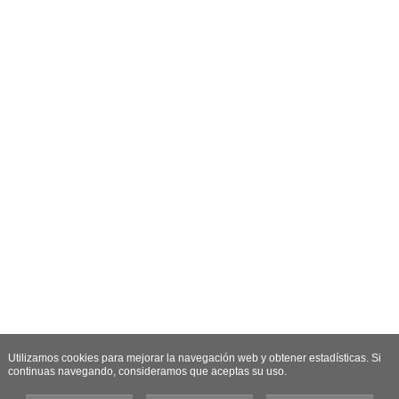
Utilizamos cookies para mejorar la navegación web y obtener estadísticas. Si
continuas navegando, consideramos que aceptas su uso.