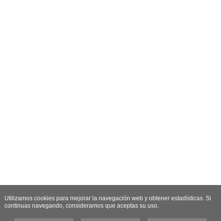
Utilizamos cookies para mejorar la navegación web y obtener estadísticas. Si
continuas navegando, consideramos que aceptas su uso.