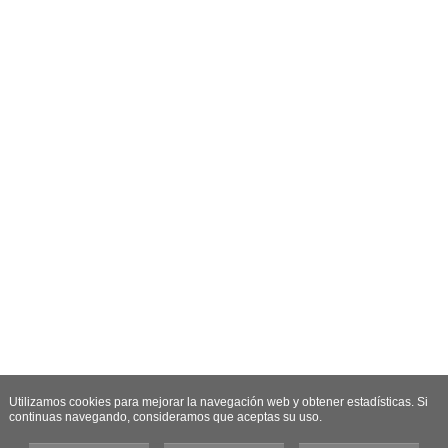
Utilizamos cookies para mejorar la navegación web y obtener estadísticas. Si
continuas navegando, consideramos que aceptas su uso.