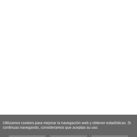
Utilizamos cookies para mejorar la navegación web y obtener estadísticas. Si
continuas navegando, consideramos que aceptas su uso.